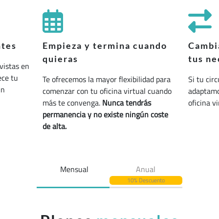
ntes
Empieza y termina cuando
Cambia
quieras
tus ne
vistas en
ece tu
Te ofrecemos la mayor flexibilidad para
Si tu cir
un
comenzar con tu oficina virtual cuando
adaptamos
más te convenga.
Nunca tendrás
oficina v
permanencia y no existe ningún coste
de alta.
Mensual
Anual
10% Descuento