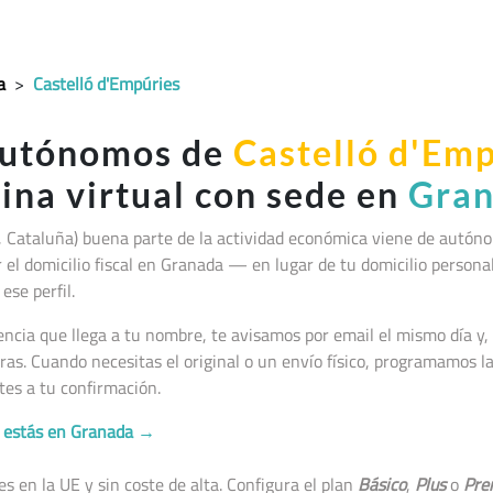
a
>
Castelló d'Empúries
autónomos de
Castelló d'Em
cina virtual con sede en
Gra
, Cataluña
) buena parte de la actividad económica viene de autó
jar el domicilio fiscal en Granada — en lugar de tu domicilio persona
ese perfil.
cia que llega a tu nombre, te avisamos por email el mismo día y, 
as. Cuando necesitas el original o un envío físico, programamos 
tes a tu confirmación.
no estás en Granada →
 en la UE y sin coste de alta. Configura el plan
Básico
,
Plus
o
Pre