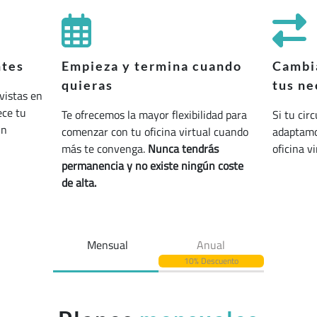
ntes
Empieza y termina cuando
Cambia
quieras
tus ne
vistas en
ece tu
Te ofrecemos la mayor flexibilidad para
Si tu cir
un
comenzar con tu oficina virtual cuando
adaptamos
más te convenga.
Nunca tendrás
oficina v
permanencia y no existe ningún coste
de alta.
Mensual
Anual
10% Descuento