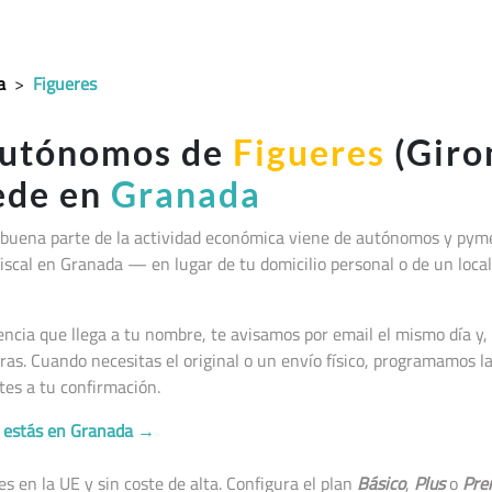
a
>
Figueres
autónomos de
Figueres
(Giron
sede en
Granada
 buena parte de la actividad económica viene de autónomos y pym
lio fiscal en Granada — en lugar de tu domicilio personal o de un lo
cia que llega a tu nombre, te avisamos por email el mismo día y, 
as. Cuando necesitas el original o un envío físico, programamos 
tes a tu confirmación.
no estás en Granada →
 en la UE y sin coste de alta. Configura el plan
Básico
,
Plus
o
Pre