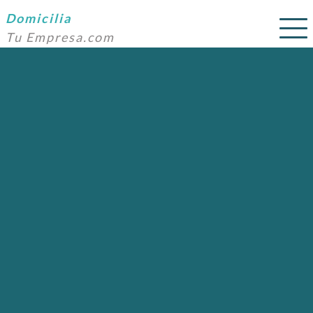
Domicilia
Tu Empresa.com
SERVICIOS
PRECIOS
DOMICILIACIÓN
NOSOTROS
AYUDA
CONTACTO