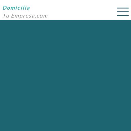
Domicilia
Tu Empresa.com
SERVICIOS
PRECIOS
DOMICILIACIÓN
NOSOTROS
AYUDA
CONTACTO