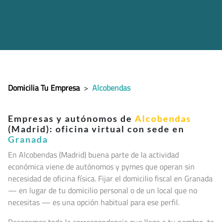
Domicilia Tu Empresa
>
Alcobendas
Empresas y autónomos de
Alcobendas
(Madrid): oficina virtual con sede en
Granada
En Alcobendas (Madrid
) buena parte de la actividad
económica viene de autónomos y pymes que operan sin
necesidad de oficina física. Fijar el domicilio fiscal en Granada
— en lugar de tu domicilio personal o de un local que no
necesitas — es una opción habitual para ese perfil.
Recogemos toda la correspondencia que llega a tu nombre, te