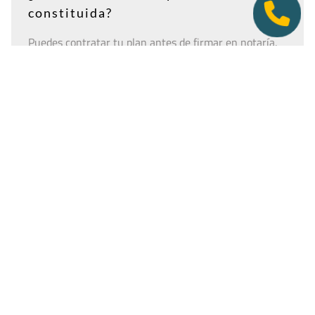
constituida?
Puedes contratar tu plan antes de firmar en notaría.
Así tendrás la dirección lista para incluirla como
domicilio social, y podremos recepcionar
correspondencia relacionada con el CIF provisional, el
CIF definitivo u otros trámites de constitución.
Es importante que estés dado de alta como cliente
antes de que llegue cualquier documento: si la
sociedad todavía no tiene nombre o CIF, configura la
empresa como
"En constitución"
y actualízala después
desde tu área de cliente.
Ver guía para empresas en constitución
Tener una oficina virtual nunca fue un