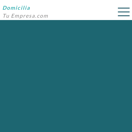
Domicilia
Tu Empresa.com
SERVICIOS
PRECIOS
DOMICILIACIÓN
NOSOTROS
AYUDA
CONTACTO