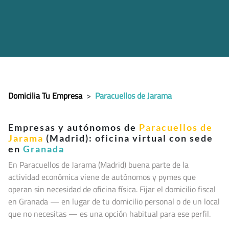
Domicilia Tu Empresa
>
Paracuellos de Jarama
Empresas y autónomos de
Paracuellos de
Jarama
(Madrid): oficina virtual con sede
en
Granada
En Paracuellos de Jarama (Madrid
) buena parte de la
actividad económica viene de autónomos y pymes que
operan sin necesidad de oficina física. Fijar el domicilio fiscal
en Granada — en lugar de tu domicilio personal o de un local
que no necesitas — es una opción habitual para ese perfil.