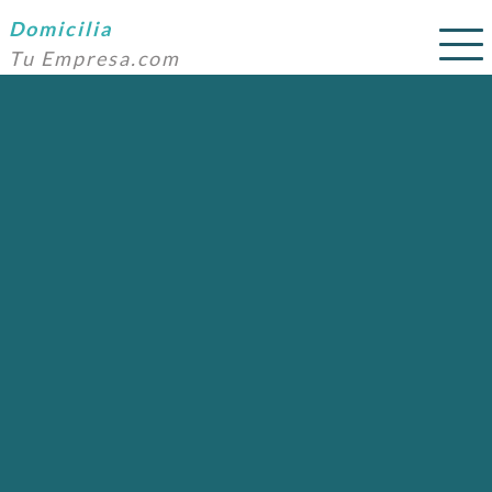
Domicilia
Tu Empresa.com
SERVICIOS
PRECIOS
DOMICILIACIÓN
NOSOTROS
AYUDA
CONTACTO