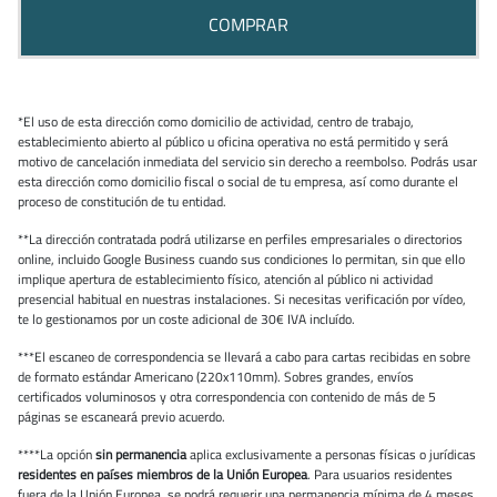
COMPRAR
*El uso de esta dirección como domicilio de actividad, centro de trabajo,
establecimiento abierto al público u oficina operativa no está permitido y será
motivo de cancelación inmediata del servicio sin derecho a reembolso. Podrás usar
esta dirección como domicilio fiscal o social de tu empresa, así como durante el
proceso de constitución de tu entidad.
**La dirección contratada podrá utilizarse en perfiles empresariales o directorios
online, incluido Google Business cuando sus condiciones lo permitan, sin que ello
implique apertura de establecimiento físico, atención al público ni actividad
presencial habitual en nuestras instalaciones. Si necesitas verificación por vídeo,
te lo gestionamos por un coste adicional de 30€ IVA incluído.
***El escaneo de correspondencia se llevará a cabo para cartas recibidas en sobre
de formato estándar Americano (220x110mm). Sobres grandes, envíos
certificados voluminosos y otra correspondencia con contenido de más de 5
páginas se escaneará previo acuerdo.
****La opción
sin permanencia
aplica exclusivamente a personas físicas o jurídicas
residentes en países miembros de la Unión Europea
. Para usuarios residentes
fuera de la Unión Europea, se podrá requerir una permanencia mínima de 4 meses