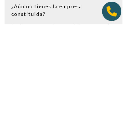
¿Aún no tienes la empresa
constituida?
Puedes contratar tu plan antes de firmar en notaría.
Así tendrás la dirección lista para incluirla como
domicilio social, y podremos recepcionar
correspondencia relacionada con el CIF provisional, el
CIF definitivo u otros trámites de constitución.
Es importante que estés dado de alta como cliente
antes de que llegue cualquier documento: si la
sociedad todavía no tiene nombre o CIF, configura la
empresa como
"En constitución"
y actualízala después
desde tu área de cliente.
Ver guía para empresas en constitución