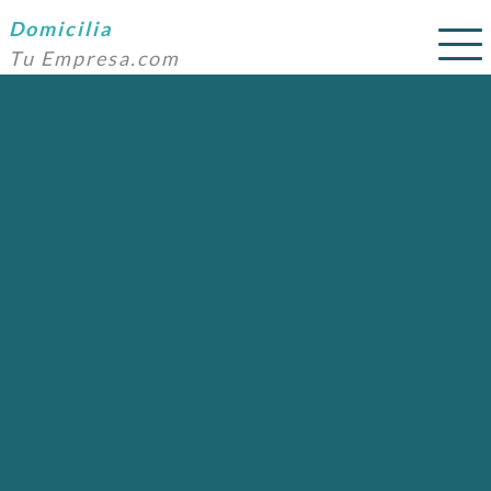
Domicilia
Tu Empresa.com
SERVICIOS
PRECIOS
DOMICILIACIÓN
NOSOTROS
AYUDA
CONTACTO