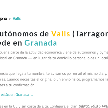
gona
>
Valls
autónomos de
Valls
(Tarragon
sede en
Granada
 buena parte de la actividad económica viene de autónomos y pyme
lio fiscal en Granada — en lugar de tu domicilio personal o de un lo
cia que llega a tu nombre, te avisamos por email el mismo día y, 
as. Cuando necesitas el original o un envío físico, programamos 
tes a tu confirmación.
no estás en Granada →
 en la UE y sin coste de alta. Configura el plan
Básico
,
Plus
o
Pre