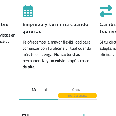
ntes
Empieza y termina cuando
Cambia
quieras
tus ne
vistas en
ece tu
Te ofrecemos la mayor flexibilidad para
Si tu cir
un
comenzar con tu oficina virtual cuando
adaptamos
más te convenga.
Nunca tendrás
oficina v
permanencia y no existe ningún coste
de alta.
Mensual
Anual
10% Descuento